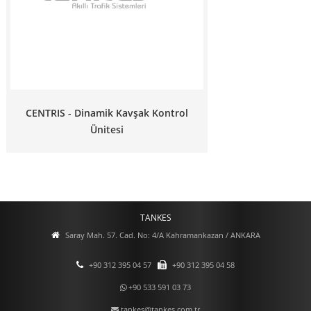
CENTRIS - Dinamik Kavşak Kontrol
Ünitesi
TANKES
Saray Mah. 57. Cad. No: 4/A Kahramankazan / ANKARA
+90 312 395 04 57
+90 312 395 04 58
+90 533 591 03 73
tankes@tankes.com.tr