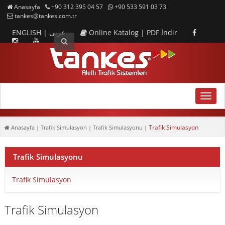
Anasayfa
+90 312 395 04 57
+90 533 591 03 73
tankes@tankes.com.tr
ENGLISH
|
عربى
Online Katalog
|
PDF İndir
MENU
Trafik Simulasyon
Anasayfa
| Trafik Simulasyon | Trafik Simulasyonu |
Trafik Simulasyonu
Trafik Simulasyon
Trafik Simulasyon