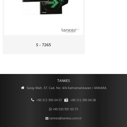
S - 7265
TANKES
Saray Mah. 57. Cad. No: 4/A Kahramankazan / ANKARA
+90 312 395 04 57
+90 312 395 04 58
+90 533 591 03 73
tankes@tankes.com.tr