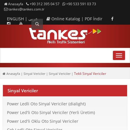
Anasayfa
+90 312 395 04 57
+90 533 591 03 73
tankes@tankes.com.tr
ENGLISH
|
عربى
Online Katalog
|
PDF İndir
MENU
Tekli Sinyal Vericiler
Anasayfa
| Sinyal Vericiler | Sinyal Vericiler |
Sinyal Vericiler
Power Ledli Oto Sinyal Vericiler (dialight)
Power Led'li Oto Sinyal Vericiler (Yerli Üretim)
Power Led'li Oklu Oto Sinyal Vericiler
Çok Ledli Oto Sinyal Vericiler